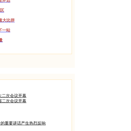
在开启
湾区
增速大比拼
下一站
量
大二次会议开幕
届二次会议开幕
时的重要讲话产生热烈反响