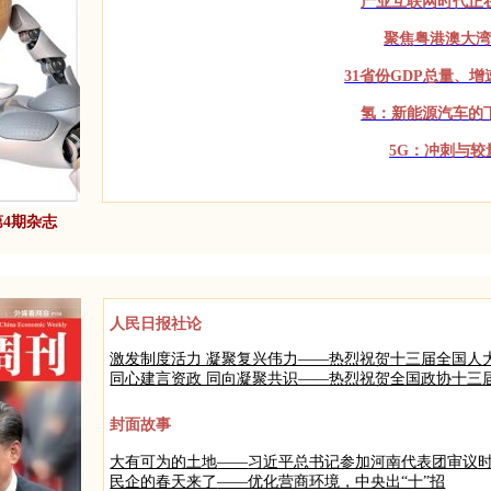
产业互联网时代正
聚焦粤港澳大
31省份GDP总量、
氢：新能源汽车的
5G：冲刺与较
第4期杂志
人民日报社论
激发制度活力 凝聚复兴伟力——热烈祝贺十三届全国人
同心建言资政 同向凝聚共识——热烈祝贺全国政协十三
封面故事
大有可为的土地
——
习近平总书记参加河南代表团审议
民企的春天来了
——优化营商环境，中央出“十”招