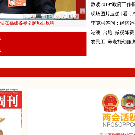
数读2019“政府工作
1
现场图片速递 | 看
1
2
3
4
5
6
7
8
9
0
讲话在福建各界引起热烈反响
李克强答问：经济运
港澳
台胞
减税降费
程
农民工
养老托幼服
程