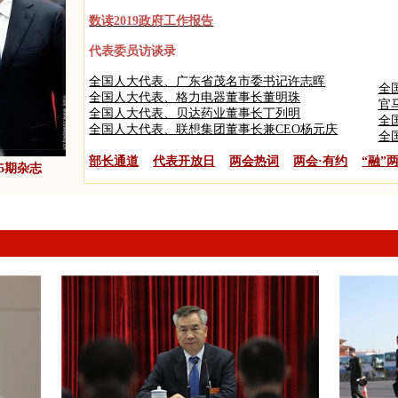
数读2019政府工作报告
代表委员访谈录
全国人大代表、广东省茂名市委书记许志晖
全
全国人大代表、格力电器董事长董明珠
官
全国人大代表、贝达药业董事长丁列明
全
全国人大代表、联想集团董事长兼CEO杨元庆
全
部长通道
代表开放日
两会热词
两会·有约
“融”
5期杂志