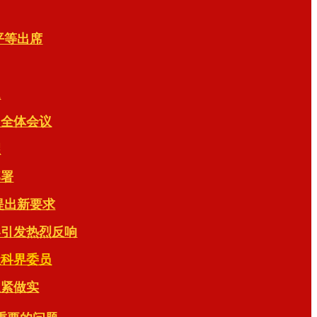
平等出席
题
团全体会议
望
部署
提出新要求
界引发热烈反响
社科界委员
抓紧做实