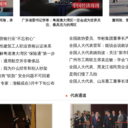
洱海，承
广东省委书记李希：粤港澳大湾区一定会成为世界关
董明珠、
注、最具活力的湾区
全国政协委员、华彬集团董事长严
营银行应“不忘初心”
全国人大代表雷军：能说会说敢
性建筑工人职业资格认证体系
全国人大代表姚劲波：关注“新市
解粤港澳大湾区“保险通”第一步
广州市工商联主席袁志敏：学会“
：通用航空并非奢侈品
全国人大代表、黑龙江省民营企
：我为什么经常和别人吵架
是我们慢了几拍
能有“软肋” 安全问题不可回避
全国人大代表、山东重工董事长谭旭
局 专家：涨幅或在3月中下旬公布
代表通道