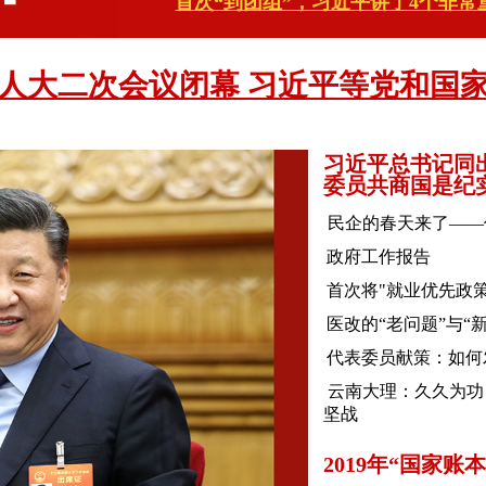
首次“到团组”，习近平讲了4个非常
人大二次会议闭幕 习近平等党和国
习近平总书记同
委员共商国是纪
民企的春天来了——
政府工作报告
首次将"就业优先政策
医改的“老问题”与“
代表委员献策：如何
云南大理：久久为功
坚战
2019年“国家账本