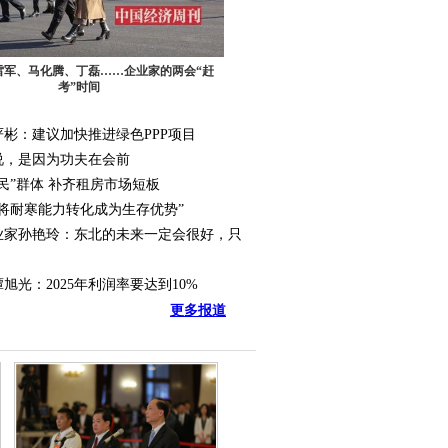
雷军、马化腾、丁磊……企业家的两会“赶
考”时间
彬：建议加快推进绿色PPP项目
说，是因为功夫在会前
民”群体 补齐租房市场短板
将耐寒能力转化成为生存优势”
业家孙艳玲：东北的未来一定会很好，只
光：2025年利润率要达到10%
更多报道